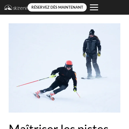
RÉSERVEZ DÈS MAINTENANT
Aller
au
contenu