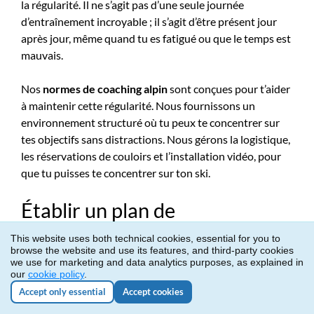
la régularité. Il ne s’agit pas d’une seule journée
d’entraînement incroyable ; il s’agit d’être présent jour
après jour, même quand tu es fatigué ou que le temps est
mauvais.
Nos
normes de coaching alpin
sont conçues pour t’aider
à maintenir cette régularité. Nous fournissons un
environnement structuré où tu peux te concentrer sur
tes objectifs sans distractions. Nous gérons la logistique,
les réservations de couloirs et l’installation vidéo, pour
que tu puisses te concentrer sur ton ski.
Établir un plan de
développement à long terme
This website uses both technical cookies, essential for you to
browse the website and use its features, and third-party cookies
we use for marketing and data analytics purposes, as explained in
Nous ne regardons pas seulement la prochaine course ;
our
cookie policy
.
nous regardons les trois à cinq prochaines années. Nous
Accept only essential
Accept cookies
t’aidons à créer un plan de développement à long terme