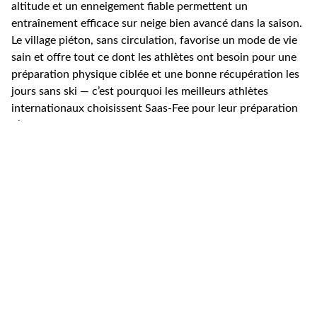
altitude et un enneigement fiable permettent un
entraînement efficace sur neige bien avancé dans la saison.
Le village piéton, sans circulation, favorise un mode de vie
sain et offre tout ce dont les athlètes ont besoin pour une
préparation physique ciblée et une bonne récupération les
jours sans ski — c’est pourquoi les meilleurs athlètes
internationaux choisissent Saas‑Fee pour leur préparation
d’avant-saison.
Les camps de week-end se concentrent sur le
développement et le renforcement des fondamentaux
techniques, tactiques, physiques et mentaux. Les sessions
sont compactes et intenses, avec un coaching de course de
ski personnalisé. Toutes les sessions d’entraînement et
activités sont adaptées à l’âge et au niveau de chaque
groupe.
Format : arrivée le vendredi soir ; deux jours d’entraînement
ciblé (samedi et dimanche) ; départ le dimanche en fin