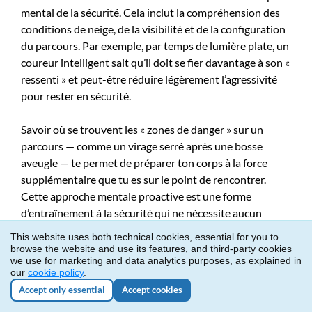
mental de la sécurité. Cela inclut la compréhension des
conditions de neige, de la visibilité et de la configuration
du parcours. Par exemple, par temps de lumière plate, un
coureur intelligent sait qu’il doit se fier davantage à son «
ressenti » et peut-être réduire légèrement l’agressivité
pour rester en sécurité.
Savoir où se trouvent les « zones de danger » sur un
parcours — comme un virage serré après une bosse
aveugle — te permet de préparer ton corps à la force
supplémentaire que tu es sur le point de rencontrer.
Cette approche mentale proactive est une forme
d’entraînement à la sécurité qui ne nécessite aucun
équipement de gym mais est incroyablement efficace.
This website uses both technical cookies, essential for you to
browse the website and use its features, and third-party cookies
we use for marketing and data analytics purposes, as explained in
Nous devrions également parler de l’importance de la
our
cookie policy
.
confiance. Lorsque tu as confiance en ton entraînement
Accept only essential
Accept cookies
et ton équipement, tu skies avec une certaine fluidité qui