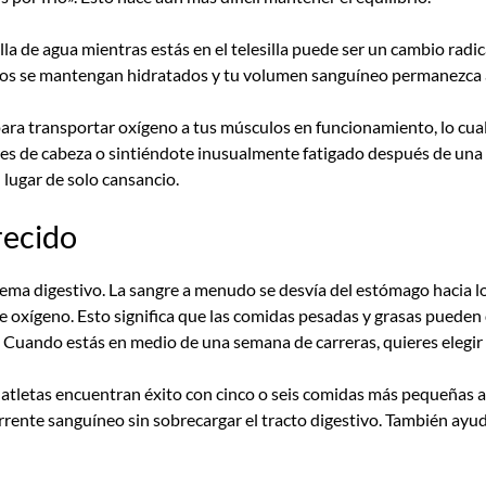
lla de agua mientras estás en el telesilla puede ser un cambio rad
los se mantengan hidratados y tu volumen sanguíneo permanezca 
a transportar oxígeno a tus músculos en funcionamiento, lo cual ya
lores de cabeza o sintiéndote inusualmente fatigado después de u
 lugar de solo cansancio.
recido
stema digestivo. La sangre a menudo se desvía del estómago hacia 
e oxígeno. Esto significa que las comidas pesadas y grasas pued
uando estás en medio de una semana de carreras, quieres elegir al
atletas encuentran éxito con cinco o seis comidas más pequeñas a l
rrente sanguíneo sin sobrecargar el tracto digestivo. También ayu