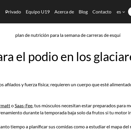
Privado
Equipo U19
Acerca de
Blog
Contacto
es
a el podio en los glaciar
os afilados y fuerza física; requieren un cuerpo que esté alimenta
rmatt
o
Saas-Fee
, tus músculos necesitan estar preparados para 
renamiento durante la temporada baja solo da frutos si tu motor i
tanto tiempo a planificar sus comidas como a estudiar el mapa del 