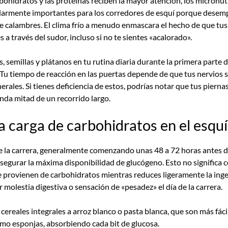
hidratos y las proteínas reciben la mayor atención, los micronutri
icularmente importantes para los corredores de esquí porque dese
de calambres. El clima frío a menudo enmascara el hecho de que tu
a través del sudor, incluso si no te sientes «acalorado».
os, semillas y plátanos en tu rutina diaria durante la primera part
u tiempo de reacción en las puertas depende de que tus nervios s
nerales. Si tienes deficiencia de estos, podrías notar que tus piern
nda mitad de un recorrido largo.
la carga de carbohidratos en el esquí
e la carrera, generalmente comenzando unas 48 a 72 horas antes del
segurar la máxima disponibilidad de glucógeno. Esto no significa 
 provienen de carbohidratos mientras reduces ligeramente la ingesta
 molestia digestiva o sensación de «pesadez» el día de la carrera.
cereales integrales a arroz blanco o pasta blanca, que son más fác
mo esponjas, absorbiendo cada bit de glucosa.