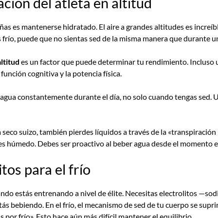
ación del atleta en altitud
as es mantenerse hidratado. El aire a grandes altitudes es increíb
 frío, puede que no sientas sed de la misma manera que durante 
ltitud
es un factor que puede determinar tu rendimiento. Incluso u
 función cognitiva y la potencia física.
 agua constantemente durante el día, no solo cuando tengas sed. 
ma seco suizo, también pierdes líquidos a través de la «transpiració
es húmedo. Debes ser proactivo al beber agua desde el momento en
tos para el frío
ando estás entrenando a nivel de élite. Necesitas electrolitos —so
tás bebiendo. En el frío, el mecanismo de sed de tu cuerpo se sup
 por frío». Esto hace aún más difícil mantener el equilibrio.