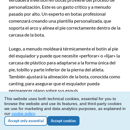
personalización. Este es un gasto crítico y a menudo
pasado por alto. Un experto en botas profesional
comenzará creando una plantilla personalizada, que
soporta el arco y alinea el pie correctamente dentro de la
carcasa de la bota.
Luego, a menudo moldeará térmicamente el botín al pie
del esquiador y puede que necesite «perforar» o «lijar» la
carcasa de plástico para adaptarse a la forma única del
pie, tobillo y parte inferior de la pierna del atleta.
También ajustará la alineación de la bota, conocida como
canting, para asegurar que el esquiador pueda
permanecer plano sobre sus esquís.
This website uses both technical cookies, essential for you to
browse the website and use its features, and third-party cookies
Este meticuloso proceso puede llevar varias horas y es
we use for marketing and data analytics purposes, as explained in
un coste adicional además de las propias botas, pero es
our
cookie policy
.
absolutamente esencial para el rendimiento, la
Accept only essential
Accept cookies
comodidad y la prevención de lesiones. Una bota mal