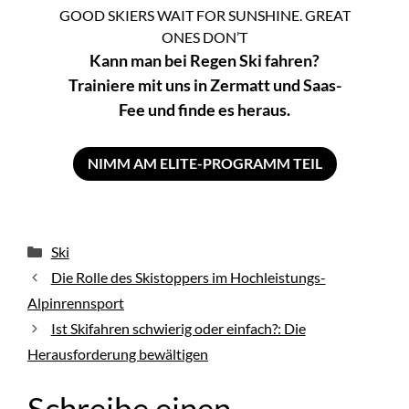
GOOD SKIERS WAIT FOR SUNSHINE. GREAT
ONES DON’T
Kann man bei Regen Ski fahren?
Trainiere mit uns in Zermatt und Saas-
Fee und finde es heraus.
NIMM AM ELITE-PROGRAMM TEIL
Kategorien
Ski
Die Rolle des Skistoppers im Hochleistungs-
Alpinrennsport
Ist Skifahren schwierig oder einfach?: Die
Herausforderung bewältigen
Schreibe einen